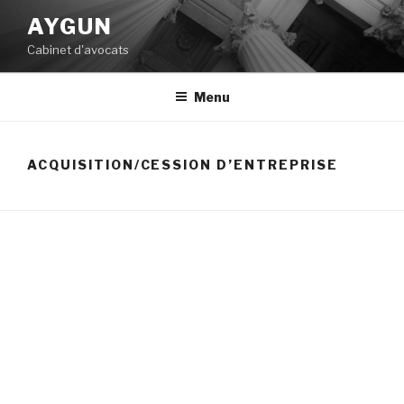
Aller
AYGUN
au
Cabinet d'avocats
contenu
principal
Menu
ACQUISITION/CESSION D’ENTREPRISE